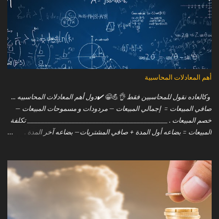
يلى بعض من تلك الاختلافات الجوهرية بين الموازنة والميزانية : الموازنة (
Budget ) : 1. خطة مستقبلية (ترتبط بالمستقبل). 2. الارقام فى الموازنة
تقديرية ( estimated ). 3. تعد الموازنة .. غالباً .. فى بداية السنة المالية. 4.
الموازنة هي القوائم المالية المتوقعة ( pre planned financial statement
) والمخطط له مسبقًا والتى تقوم الادارة باعدادها استناداً على تحليلات
مختلفة للمستقبل. 5. يمكن إعداد الموازنة مرة أو مرتين في السنة (يعتمد
ذلك على متطلبات المنشآة). 6. كما يمكن تعديل الموازنات بناء على
أهم المعادلات المحاسبية
المتغيرات خلال الفترة. 7. يتم مقارنتها بالنتائج الفعلي...
وكالعاده نقول للمحاسبين فقط 👌💪😀 ⁦✔️⁩دول أهم المعادلات المحاسبيه ...
صافي المبيعات = إجمالي المبيعات – مردودات و مسموحات المبيعات –
خصم المبيعات . _________________________________________ تكلفة
المبيعات = بضاعه أول المدة + صافي المشتريات– بضاعه آخر المدة .
_________________________________________ صافي المشتريات =
إجمالي المشتريات + مصاريف المشتريات – مردودات و مسموحات
المشتريات – خصم المشتريات .
_________________________________________ الربح التشغيلي =
صافي المبيعات – تكلفة المبيعات .
_________________________________________ صافي الدخل = الربح
التشغيلي – المصروفات الادارية والتسويقية .