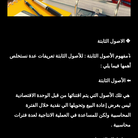
تعريفات اخرى عن المحاسبه المالية : تعد المحاسبة المالية بمثابة
وسيلة لتوفير المعلومات المالية للادارة وللغير حتى تمكنهم من اتخاذ
قراراتهم الاقتصادية ، ويتمثل فى اصحاب الشركة ، والمستثمرين
والنقابات العمالية ، والغرف التجارية ، والهيئات الحكومية المختلفة.
كما تفيد المحاسبة فى إد...
🔷 الاصول الثابتة
⤵️مفهوم الأصول الثابتة :
للأصول الثابتة تعريفات عدة نستخلص
أهمها
فيما يلي :
⬅️ الأصول الثابتة
هي تلك الأصول التي يتم اقتنائها من قبل الوحدة الاقتصادية
ليس بغرض إعادة البيع وتحويلها الي نقدية خلال الفترة
المحاسبية ولكن للمساعدة في العملية الانتاجية لعدة فترات
محاسبية .