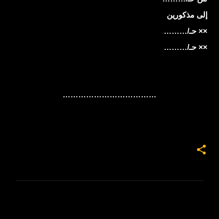
إلى مذكورين
×× حـ/………
×× حـ/………
………………………………
ت
ع