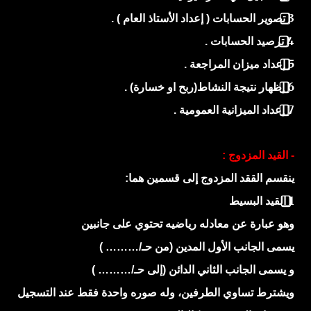
3
تصوير الحسابات ( إعداد الأستاذ العام ) .
4
ترصيد الحسابات .
5
إعداد ميزان المراجعة .
6
إظهار نتيجة النشاط(ربح او خسارة) .
7
إعداد الميزانية العمومية .
- القيد المزدوج
:
ينقسم الققد المزدوج إلى قسمين هما:
1
القيد البسيط
وهو عبارة عن معادله رياضيه تحتوي على جانبين
يسمى الجانب الأول المدين (من حـ/……… )
و يسمى الجانب الثاني الدائن (إلى حـ/……… )
ويشترط تساوي الطرفين، وله صوره واحدة فقط عند التسجيل