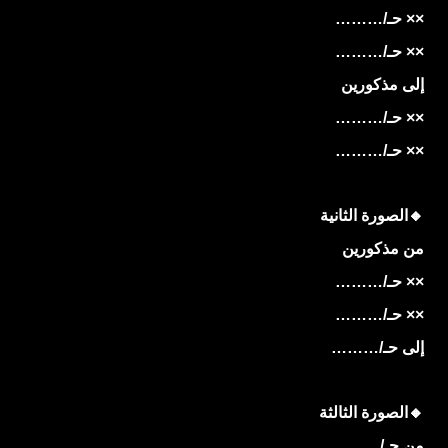
×× حـ/………
×× حـ/………
إلى مذكورين
×× حـ/………
×× حـ/………
🔸
الصورة
الثانية
من مذكورين
×× حـ/………
×× حـ/………
إلى حـ/………
🔸
الصورة
الثالثة
من حـ/………