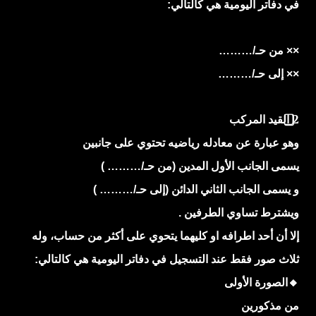
في دفاتر اليومية هي كالتالي:
×× من حـ/………
×× إلى حـ/………
2
القيد المركب
وهو عبارة عن معادله رياضيه تحتوي على جانبين
يسمى الجانب الأول المدين (من حـ/……… )
و يسمى الجانب الثاني الدائن (إلى حـ/……… )
ويشترط تساوي الطرفين .
إلا أن أحد اطرافه او كليهما يتحوي على أكثر من حساب، وله
ثلاث صور فقط عند التسجيل في دفاتر اليومية هي كالتالي:
🔸
الصورة
الأولى
من مذكورين