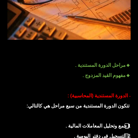
تعريفات اخرى عن المحاسبه المالية : تعد المحاسبة المالية بمثابة
وسيلة لتوفير المعلومات المالية للادارة وللغير حتى تمكنهم من اتخاذ
قراراتهم الاقتصادية ، ويتمثل فى اصحاب الشركة ، والمستثمرين
والنقابات العمالية ، والغرف التجارية ، والهيئات الحكومية المختلفة.
كما تفيد المحاسبة فى إد...
🔸
مراحل
الدورة المستندية .
🔸
مفهوم
القيد المزدوج .
-
الدورة المستندية (المحاسبية) :
تتكون الدورة المستندية من سبع مراحل هي كالتالي:
1
جمع وتحليل المعاملات المالية .
2
التسجيل في دفتر اليومية .