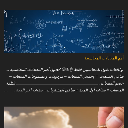
عدم وجود مثل هذا التقارب اللغوى كما فى اللغة العربية .. حيث ان الموازنة
تعنى ( Budget ) فى حين ان الميزانية فانها تعنى ( Balance sheet ) !! وفيما
يلى بعض من تلك الاختلافات الجوهرية بين الموازنة والميزانية : الموازنة (
Budget ) : 1. خطة مستقبلية (ترتبط بالمستقبل). 2. الارقام فى الموازنة
تقديرية ( estimated ). 3. تعد الموازنة .. غالباً .. فى بداية السنة المالية. 4.
الموازنة هي القوائم المالية المتوقعة ( pre planned financial statement
) والمخطط له مسبقًا والتى تقوم الادارة باعدادها استناداً على تحليلات
مختلفة للمستقبل. 5. يمكن إعداد الموازنة مرة أو مرتين في السنة (يعتمد
ذلك على متطلبات المنشآة). 6. كما يمكن تعديل الموازنات بناء على
أهم المعادلات المحاسبية
المتغيرات خلال الفترة. 7. يتم مقارنتها بالنتائج الفعلي...
وكالعاده نقول للمحاسبين فقط 👌💪😀 ⁦✔️⁩دول أهم المعادلات المحاسبيه ...
صافي المبيعات = إجمالي المبيعات – مردودات و مسموحات المبيعات –
خصم المبيعات . _________________________________________ تكلفة
المبيعات = بضاعه أول المدة + صافي المشتريات– بضاعه آخر المدة .
_________________________________________ صافي المشتريات =
إجمالي المشتريات + مصاريف المشتريات – مردودات و مسموحات
المشتريات – خصم المشتريات .
_________________________________________ الربح التشغيلي =
صافي المبيعات – تكلفة المبيعات .