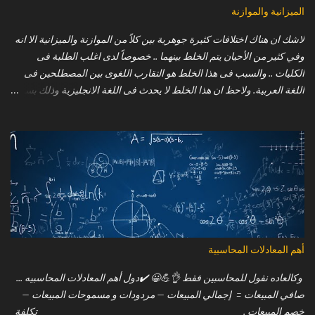
الميزانية والموازنة
لاشك ان هناك اختلافات كثيرة جوهرية بين كلاً من الموازنة والميزانية الا انه
وفي كثير من الأحيان يتم الخلط بينهما .. خصوصاً لدى اغلب الطلبة فى
الكليات .. والسبب فى هذا الخلط هو التقارب اللغوى بين المصطلحين فى
اللغة العربية. ولاحظ ان هذا الخلط لا يحدث فى اللغة الانجليزية وذلك بسبب
عدم وجود مثل هذا التقارب اللغوى كما فى اللغة العربية .. حيث ان الموازنة
تعنى ( Budget ) فى حين ان الميزانية فانها تعنى ( Balance sheet ) !! وفيما
يلى بعض من تلك الاختلافات الجوهرية بين الموازنة والميزانية : الموازنة (
Budget ) : 1. خطة مستقبلية (ترتبط بالمستقبل). 2. الارقام فى الموازنة
تقديرية ( estimated ). 3. تعد الموازنة .. غالباً .. فى بداية السنة المالية. 4.
الموازنة هي القوائم المالية المتوقعة ( pre planned financial statement
) والمخطط له مسبقًا والتى تقوم الادارة باعدادها استناداً على تحليلات
مختلفة للمستقبل. 5. يمكن إعداد الموازنة مرة أو مرتين في السنة (يعتمد
ذلك على متطلبات المنشآة). 6. كما يمكن تعديل الموازنات بناء على
أهم المعادلات المحاسبية
المتغيرات خلال الفترة. 7. يتم مقارنتها بالنتائج الفعلي...
وكالعاده نقول للمحاسبين فقط 👌💪😀 ⁦✔️⁩دول أهم المعادلات المحاسبيه ...
صافي المبيعات = إجمالي المبيعات – مردودات و مسموحات المبيعات –
خصم المبيعات . _________________________________________ تكلفة