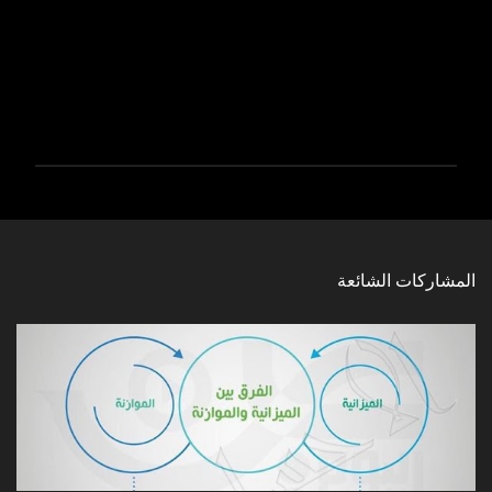
إ
ر
س
ا
المشاركات الشائعة
ل
ت
ع
ل
ي
ق