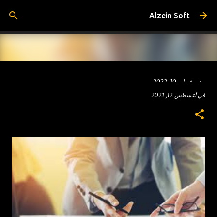
التخطي إلى المحتوى الرئيسي
Alzein Soft
في
فبراير 10, 2022
المحاسبة المالية : هى اهم انواع المحاسبة التى تهتم بستجيل
في
أغسطس 12, 2021
المعلومات المحاسبية المتعلقة بقائمة المركز المالى والتدفقات
النقدية وقائمة الدخل وفقا للمعايير المحاسبية المتفق عليها التى تخص
الشركات وتكون هذه لمعلومات متاحه لمتخذى القرار سواء كان من
1
داخل الشركة اوخارجها . هي الفرع الأم للمحاسبة و هي تعنى بتسجيل
و تبويب العمليات المالية من أجل الحصول على بيانات مالية ملخصة
لصالح متخذي القرار مثل اصحاب المنشآه هى مجموعة من الفروض
والقواعد والمبادئ العلمية المتعارف عليها التى تحكم عملية تسجيل
وتبويب العمليات المالية المتعلقة بشركة معينة اعتماداً على مجموعة
من المستندات والدفاتر و القوائم المالية لتحديد نتائج أعمال ونشاط
الشركة عن فترة معينة وتصوير المركز المالى لها فى تاريخ محدد