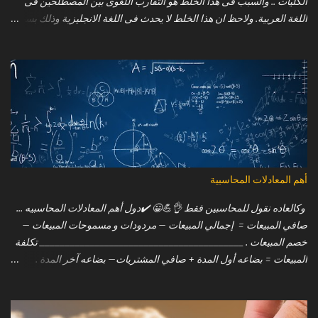
الكليات .. والسبب فى هذا الخلط هو التقارب اللغوى بين المصطلحين فى
اللغة العربية. ولاحظ ان هذا الخلط لا يحدث فى اللغة الانجليزية وذلك بسبب
عدم وجود مثل هذا التقارب اللغوى كما فى اللغة العربية .. حيث ان الموازنة
تعنى ( Budget ) فى حين ان الميزانية فانها تعنى ( Balance sheet ) !! وفيما
يلى بعض من تلك الاختلافات الجوهرية بين الموازنة والميزانية : الموازنة (
Budget ) : 1. خطة مستقبلية (ترتبط بالمستقبل). 2. الارقام فى الموازنة
تقديرية ( estimated ). 3. تعد الموازنة .. غالباً .. فى بداية السنة المالية. 4.
الموازنة هي القوائم المالية المتوقعة ( pre planned financial statement
) والمخطط له مسبقًا والتى تقوم الادارة باعدادها استناداً على تحليلات
مختلفة للمستقبل. 5. يمكن إعداد الموازنة مرة أو مرتين في السنة (يعتمد
ذلك على متطلبات المنشآة). 6. كما يمكن تعديل الموازنات بناء على
أهم المعادلات المحاسبية
المتغيرات خلال الفترة. 7. يتم مقارنتها بالنتائج الفعلي...
وكالعاده نقول للمحاسبين فقط 👌💪😀 ⁦✔️⁩دول أهم المعادلات المحاسبيه ...
صافي المبيعات = إجمالي المبيعات – مردودات و مسموحات المبيعات –
خصم المبيعات . _________________________________________ تكلفة
المبيعات = بضاعه أول المدة + صافي المشتريات– بضاعه آخر المدة .
_________________________________________ صافي المشتريات =
إجمالي المشتريات + مصاريف المشتريات – مردودات و مسموحات
المشتريات – خصم المشتريات .